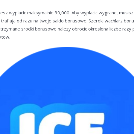
esz wyplacic maksymalnie 30,000. Aby wyplacic wygrane, musisz 
 trafiaja od razu na twoje saldo bonusowe. Szeroki wachlarz bo
trzymane srodki bonusowe nalezy obrocic okreslona liczbe razy
ktow.