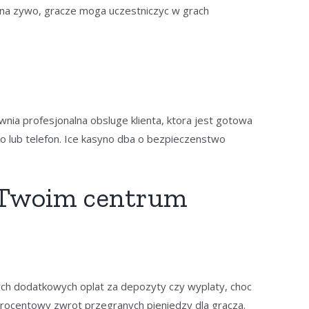
 na zywo, gracze moga uczestniczyc w grach
nia profesjonalna obsluge klienta, ktora jest gotowa
wo lub telefon. Ice kasyno dba o bezpieczenstwo
o Twoim centrum
nych dodatkowych oplat za depozyty czy wyplaty, choc
uprocentowy zwrot przegranych pieniedzy dla gracza.