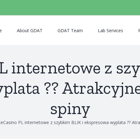
e
About GDAT
GDAT Team
Lab Services
L internetowe z sz
lata ?? Atrakcyjne
spiny
ceCasino PL internetowe z szybkim BLIK i ekspresowa wyplata ?? Atra