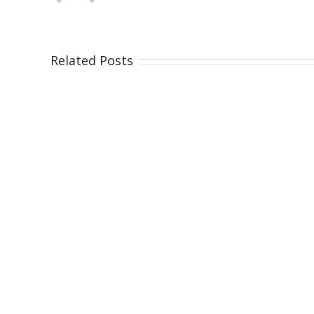
spi
Related Posts