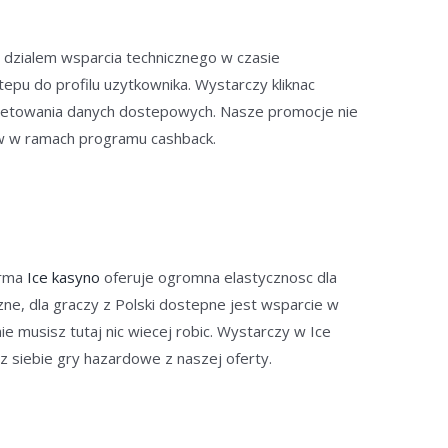
z dzialem wsparcia technicznego w czasie
pu do profilu uzytkownika. Wystarczy kliknac
zresetowania danych dostepowych. Nasze promocje nie
ow w ramach programu cashback.
orma
Ice kasyno
oferuje ogromna elastycznosc dla
ne, dla graczy z Polski dostepne jest wsparcie w
ie musisz tutaj nic wiecej robic. Wystarczy w Ice
 siebie gry hazardowe z naszej oferty.