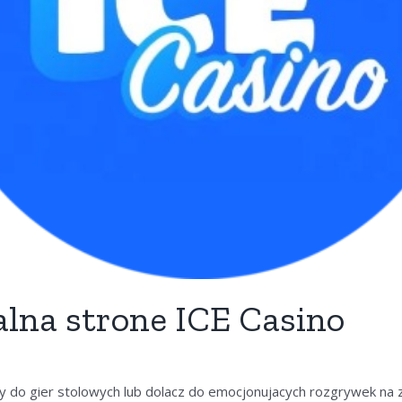
jalna strone ICE Casino
toly do gier stolowych lub dolacz do emocjonujacych rozgrywek n