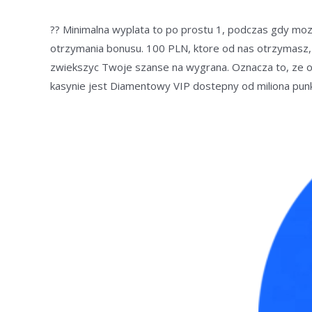
?? Minimalna wyplata to po prostu 1, podczas gdy moz
otrzymania bonusu. 100 PLN, ktore od nas otrzymasz,
zwiekszyc Twoje szanse na wygrana. Oznacza to, ze o
kasynie jest Diamentowy VIP dostepny od miliona pun