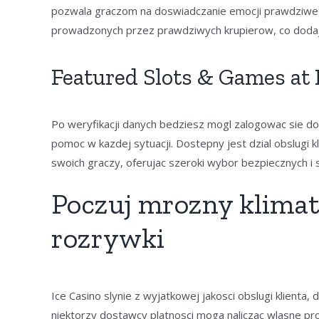
pozwala graczom na doswiadczanie emocji prawdziwego
prowadzonych przez prawdziwych krupierow, co dodaje
Featured Slots & Games at 
Po weryfikacji danych bedziesz mogl zalogowac sie do 
pomoc w kazdej sytuacji. Dostepny jest dzial obslugi 
swoich graczy, oferujac szeroki wybor bezpiecznych i
Poczuj mrozny klima
rozrywki
Ice Casino slynie z wyjatkowej jakosci obslugi klient
niektorzy dostawcy platnosci moga naliczac wlasne pro