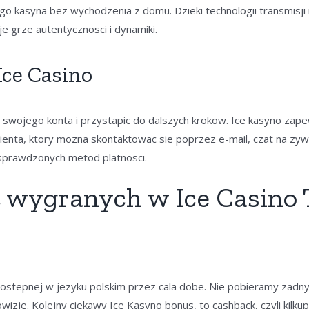
 kasyna bez wychodzenia z domu. Dzieki technologii transmisji
 grze autentycznosci i dynamiki.
Ice Casino
swojego konta i przystapic do dalszych krokow. Ice kasyno zapew
klienta, ktory mozna skontaktowac sie poprzez e-mail, czat na zy
 sprawdzonych metod platnosci.
t wygranych w Ice Casin
a, dostepnej w jezyku polskim przez cala dobe. Nie pobieramy zad
wizje. Kolejny ciekawy Ice Kasyno bonus, to cashback, czyli kilk