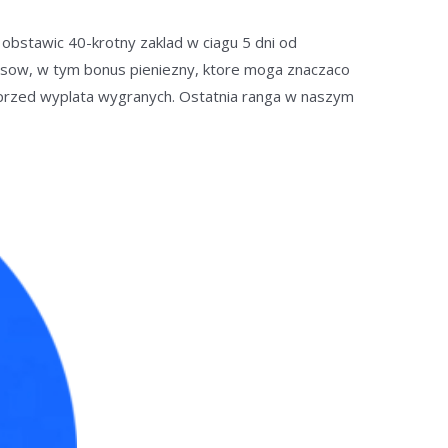
obstawic 40-krotny zaklad w ciagu 5 dni od
nusow, w tym bonus pieniezny, ktore moga znaczaco
 przed wyplata wygranych. Ostatnia ranga w naszym